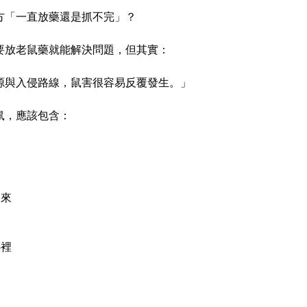
方「一直放藥還是抓不完」？
要放老鼠藥就能解決問題，但其實：
源與入侵路線，鼠害很容易反覆發生。」
鼠，應該包含：
進來
哪裡