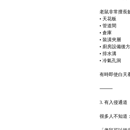
老鼠非常擅長
•
天花板
•
管道間
•
倉庫
•
裝潢夾層
•
廚房設備後
•
排水溝
•
冷氣孔洞
有時即使白天
⸻
3. 有入侵通道
很多人不知道