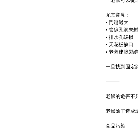
「老鼠可以從
尤其常見：
•
門縫過大
•
管線孔洞未
•
排水孔破損
•
天花板缺口
•
老舊建築裂
一旦找到固定
⸻
老鼠的危害不
老鼠除了造成
食品污染