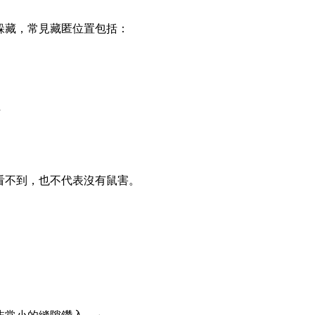
躲藏，常見藏匿位置包括：
方
看不到，也不代表沒有鼠害。
：