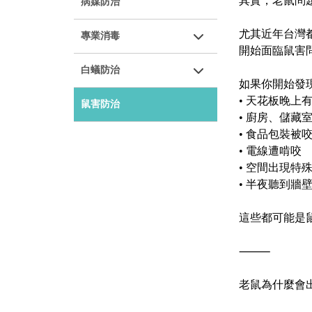
其實，老鼠問
病媒防治
尤其近年台灣
專業消毒
開始面臨鼠害
白蟻防治
如果你開始發
•
天花板晚上
鼠害防治
•
廚房、儲藏
•
食品包裝被
•
電線遭啃咬
•
空間出現特
•
半夜聽到牆
這些都可能是
⸻
老鼠為什麼會