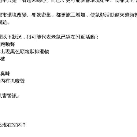
題不只是「看起來噁心」而已，更可能影響環境衛生、食品安全
都市環境改變、餐飲密集、都更施工增加，使鼠類活動越來越頻
問題。
現以下狀況，很可能代表老鼠已經在附近活動：
有跑動聲
室出現黑色顆粒狀排泄物
咬破
殊臭味
壁內有抓咬聲
鼠害警訊。
出現在室內？