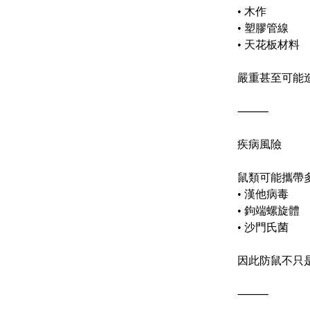
•
木作
•
塑膠管線
•
天花板材料
嚴重甚至可能
⸻
疾病風險
鼠類可能攜帶
•
漢他病毒
•
鉤端螺旋體
•
沙門氏菌
因此防鼠不只
⸻