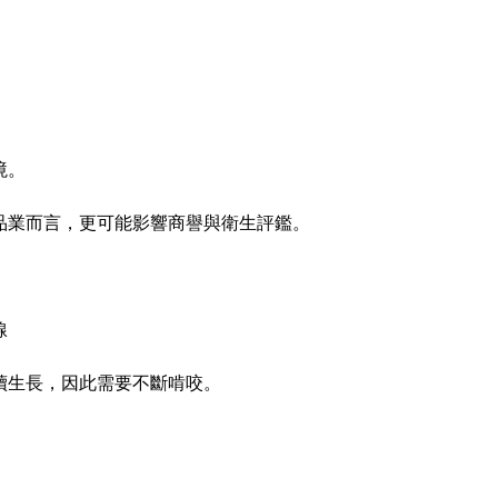
境。
品業而言，更可能影響商譽與衛生評鑑。
線
續生長，因此需要不斷啃咬。
：