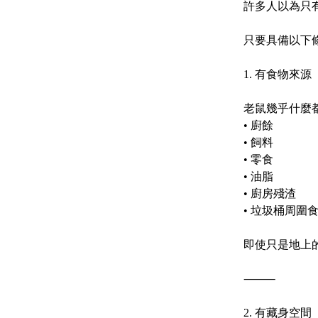
許多人以為只
只要具備以下
1. 有食物來源
老鼠幾乎什麼
•
廚餘
•
飼料
•
零食
•
油脂
•
廚房殘渣
•
垃圾桶周圍
即使只是地上
⸻
2. 有藏身空間