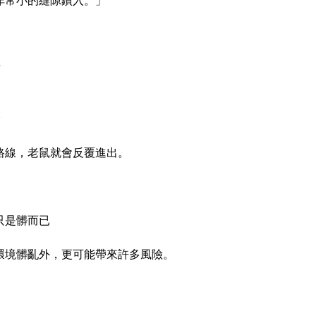
非常小的縫隙鑽入。」
封
縫
路線，老鼠就會反覆進出。
只是髒而已
環境髒亂外，更可能帶來許多風險。