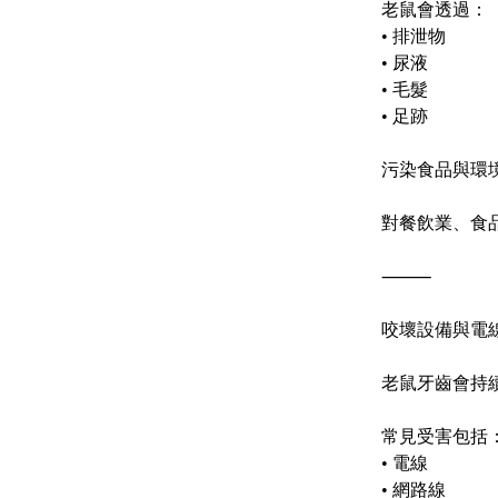
老鼠會透過：
•
排泄物
•
尿液
•
毛髮
•
足跡
污染食品與環
對餐飲業、食
⸻
咬壞設備與電
老鼠牙齒會持
常見受害包括
•
電線
•
網路線